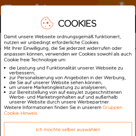
Anmelden
COOKIES
Hilfezentrum bei Flugstörungen
Damit unsere Webseite ordnungsgemäß funktioniert,
Ihre Optionen
nutzen wir unbedingt erforderliche Cookies.
Mit Ihrer Einwilligung, die Sie jederzeit widerrufen oder
anpassen können, verwenden wir Cookies sowohl als auch
Zusätzliche Informationen
Cookie freie Technologie um:
die Leistung und Funktionalität unserer Webseite zu
Wenden Sie sich bitte an Ihr Reisebüro, das Ihnen bei Ihren
verbessern;
Reiseplänen behilflich sein wird. Sie können Ihre easyJet-Flüge
zur Personalisierung von Angeboten in der Werbung,
auch direkt unter „Buchungen verwalten“ bearbeiten. Falls Ihr
die Sie auf unserer Website sehen können;
um unsere Marketingleistung zu analysieren;
Berater Ihnen nicht weiterhelfen kann, wenden Sie sich bitte an
zur Bereitstellung von auf easyJet zugeschnittenen
unser Kundenserviceteam. Denken Sie bitte daran, Ihren
Werbe- und Marketinginhalten auf und außerhalb
unserer Website durch unsere Werbepartner.
Reiseveranstalter oder Ihr Reisebüro über Änderungen an Ihrer
Weitere Informationen finden Sie in unserem
Gruppen
Buchung zu informieren.
Cookie-Hinweis
.
Wenn Sie für Ihre Reise Extras gebucht haben, die Sie jetzt
eventuell ändern müssen, wie zum Beispiel Hotels, Transfers oder
Ich möchte selber auswählen
Mietwagen, wenden Sie sich bitte direkt an den Anbieter.