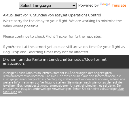
  Powered by 
Translate
Aktualisiert vor 16 Stunden von easyJet Operations Control
We're sorry for the delay to your flight. We are working to minimise the
delay where possible.
Please continue to check Flight Tracker for further updates.
If you're not at the airport yet, please still arrive on-time for your flight as
Bag Drop and Boarding times may not be affected.
Drehen, um die Karte im Landschaftsmodus/Querformat
anzuzeigen.
In einigen Fällen kann es im letzten Moment zu Änderungen der angezeigten
Terminalinformation kommen. Die Live-Updates beruhen auf den Informationen, die
zum gegebenen Zeitpunkt zur Verfügung stehen, und können sich ändern, sobald uns
weitere Informationen zur Verfügung stehen. Sie müssen nach wie vor zu der auf der
jeweiligen Buchungsbestätigung angegebenen Uhrzeit einchecken, es sei denn, Sie
erhalten von easyJet anderweitige Anweisungen. Sehen Sie sich eine vollständige
Liste
aller Flüge
an.