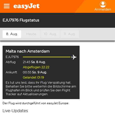
Anmelden
EJU7976 Flugstatus
8. Aug.
Heute
10. Aug.
11. Aug.
Malta
nach
Amsterdam
EJU7976
Abflug
21:45
Sa. 8 Aug.
Abgeflogen 22:22
Ankunft
00:55
So. 9 Aug.
Gelandet 01:19
Es tut uns leid, dass Ihr Flug Verspätung hat.
Behalten Sie bitte weiterhin die Bildschirme am
Flughafen im Blick und prüfen Sie den Flight
Tracker auf Aktualisierungen.
Der Flug wird durchgeführt von easyJet Europe
Live-Updates