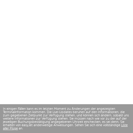
In einigen Fällen kann es im letzten Moment zu Änderungen der angezeigten
Terminalinformation kommen. Die Live-Updates beruhen auf den Informationen, die
zum gegebenen Zeitpunkt zur Verfügung stehen, und können sich ändern, sobald uns
weitere Informationen zur Verfügung stehen. Sie müssen nach wie vor zu der auf der
jeweiligen Buchungsbestätigung angegebenen Uhrzeit einchecken, es sei denn, Sie
erhalten von easyJet anderweitige Anweisungen. Sehen Sie sich eine vollständige
Liste
aller Flüge
an.