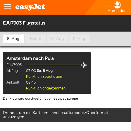
Anmelden
EJU7903 Flugstatus
8. Aug.
Heute
10. Aug.
11. Aug.
Amsterdam
nach
Pula
EJU7903
Abflug
07:00
Sa. 8 Aug.
Pünktlich abgeflogen
Ankunft
08:45
Pünktlich angekommen
Der Flug wird durchgeführt von easyJet Europe
Drehen, um die Karte im Landschaftsmodus/Querformat
anzuzeigen.