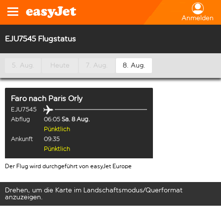
Anmelden
EJU7545 Flugstatus
5. Aug.
Heute
7. Aug.
8. Aug.
Faro
nach
Paris Orly
EJU7545
Abflug
06:05
Sa. 8 Aug.
Pünktlich
Ankunft
09:35
Pünktlich
Der Flug wird durchgeführt von easyJet Europe
Drehen, um die Karte im Landschaftsmodus/Querformat
anzuzeigen.