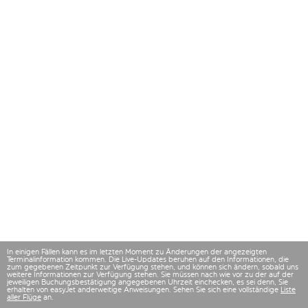
In einigen Fällen kann es im letzten Moment zu Änderungen der angezeigten
Terminalinformation kommen. Die Live-Updates beruhen auf den Informationen, die
zum gegebenen Zeitpunkt zur Verfügung stehen, und können sich ändern, sobald uns
weitere Informationen zur Verfügung stehen. Sie müssen nach wie vor zu der auf der
jeweiligen Buchungsbestätigung angegebenen Uhrzeit einchecken, es sei denn, Sie
erhalten von easyJet anderweitige Anweisungen. Sehen Sie sich eine vollständige
Liste
aller Flüge
an.