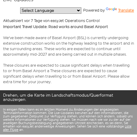
  Powered by 
Translate
Aktualisiert vor 7 Tage von easyJet Operations Control
Important Travel Update: Road works around Basel Airport
We've been made aware of Basel Airport (BSL) is currently undergoing
extensive construction works on the highway leading to the airport and in
the surrounding areas. These works are expected to continue until
approximately mid-2027 and are being carried out in multiple phases.
These closures are expected to cause significant delays when travelling
to or from Basel Airport a These closures are expected to cause
significant delays when travelling to or from Basel Airport. Please allow
extra time for your journey.
Drehen, um die Karte im Landschaftsmodus/Querformat
anzuzeigen.
In einigen Fällen kann es im letzten Moment zu Änderungen der angezeigten
Terminalinformation kommen. Die Live-Updates beruhen auf den Informationen, die
zum gegebenen Zeitpunkt zur Verfügung stehen, und können sich ändern, sobald uns
weitere Informationen zur Verfügung stehen. Sie müssen nach wie vor zu der auf der
jeweiligen Buchungsbestätigung angegebenen Uhrzeit einchecken, es sei denn, Sie
erhalten von easyJet anderweitige Anweisungen. Sehen Sie sich eine vollständige
Liste
aller Flüge
an.