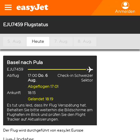
Anmelden
EJU7459 Flugstatus
5. Aug.
Heute
7. Aug.
8. Aug.
Basel
nach
Pula
EJU7459
Abflug
17:00
Do. 6
Check-in Schweizer
Aug.
Sektor
Abgeflogen 17:01
Ankunft
18:15
Gelandet 18:19
Es tut uns leid, dass Ihr Flug Verspätung hat.
Behalten Sie bitte weiterhin die Bildschirme am
Flughafen im Blick und prüfen Sie den Flight
Tracker auf Aktualisierungen.
Der Flug wird durchgeführt von easyJet Europe
Live-Updates