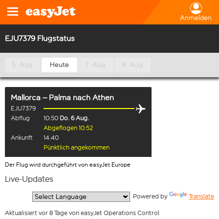
Anmelden
EJU7379 Flugstatus
5. Aug.
Heute
7. Aug.
8. Aug.
Mallorca – Palma
nach
Athen
EJU7379
Abflug
10:50
Do. 6 Aug.
Abgeflogen 10:52
Ankunft
14:40
Pünktlich angekommen
Der Flug wird durchgeführt von easyJet Europe
Live-Updates
  Powered by 
Translate
Aktualisiert vor 8 Tage von easyJet Operations Control