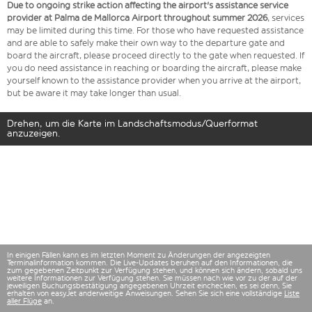
Due to ongoing strike action affecting the airport's assistance service
provider at Palma de Mallorca Airport throughout summer 2026
, services
may be limited during this time. For those who have requested assistance
and are able to safely make their own way to the departure gate and
board the aircraft, please proceed directly to the gate when requested. If
you do need assistance in reaching or boarding the aircraft, please make
yourself known to the assistance provider when you arrive at the airport,
but be aware it may take longer than usual.
Drehen, um die Karte im Landschaftsmodus/Querformat
anzuzeigen.
In einigen Fällen kann es im letzten Moment zu Änderungen der angezeigten
Terminalinformation kommen. Die Live-Updates beruhen auf den Informationen, die
zum gegebenen Zeitpunkt zur Verfügung stehen, und können sich ändern, sobald uns
weitere Informationen zur Verfügung stehen. Sie müssen nach wie vor zu der auf der
jeweiligen Buchungsbestätigung angegebenen Uhrzeit einchecken, es sei denn, Sie
erhalten von easyJet anderweitige Anweisungen. Sehen Sie sich eine vollständige
Liste
aller Flüge
an.