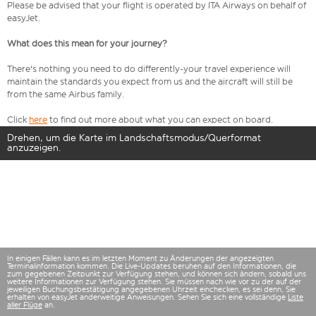
Please be advised that your flight is operated by ITA Airways on behalf of
easyJet.
What does this mean for your journey?
There's nothing you need to do differently-your travel experience will
maintain the standards you expect from us and the aircraft will still be
from the same Airbus family.
Click
here
to find out more about what you can expect on board.
Drehen, um die Karte im Landschaftsmodus/Querformat
anzuzeigen.
In einigen Fällen kann es im letzten Moment zu Änderungen der angezeigten
Terminalinformation kommen. Die Live-Updates beruhen auf den Informationen, die
zum gegebenen Zeitpunkt zur Verfügung stehen, und können sich ändern, sobald uns
weitere Informationen zur Verfügung stehen. Sie müssen nach wie vor zu der auf der
jeweiligen Buchungsbestätigung angegebenen Uhrzeit einchecken, es sei denn, Sie
erhalten von easyJet anderweitige Anweisungen. Sehen Sie sich eine vollständige
Liste
aller Flüge
an.