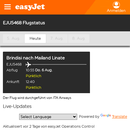
Anmelden
EJU5468 Flugstatus
5. Aug.
Heute
7. Aug.
8. Aug.
Brindisi
nach
Mailand Linate
EJU5468
Abflug
10:55
Do. 6 Aug.
Pünktlich
Ankunft
12:40
Pünktlich
Der Flug wird durchgeführt von ITA Airways
Live-Updates
  Powered by 
Translate
Aktualisiert vor 2 Tage von easyJet Operations Control