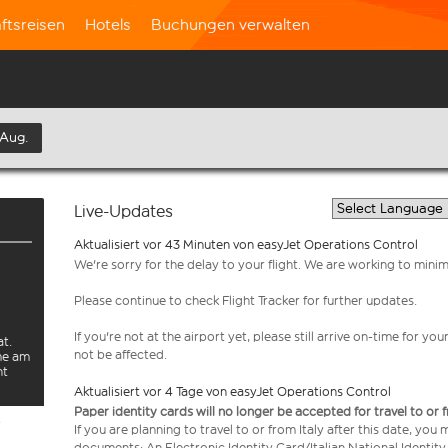
ftsreisen
Hotels
Buchungen verwalten
 Aug.
Live-Updates
Aktualisiert vor 43 Minuten von easyJet Operations Control
We're sorry for the delay to your flight. We are working to mini
Please continue to check Flight Tracker for further updates.
If you're not at the airport yet, please still arrive on-time for 
at.
not be affected.
rme am
ht
Aktualisiert vor 4 Tage von easyJet Operations Control
Paper identity cards will no longer be accepted for travel to or 
e
If you are planning to travel to or from Italy after this date, you
documents: An Electronic Identity Card/Italian National Identit