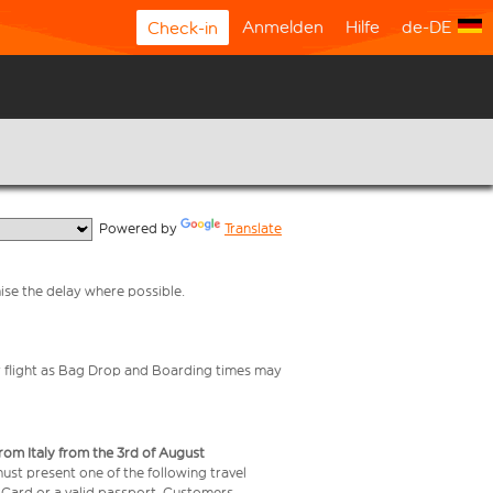
Anmelden
Hilfe
de-DE
Check-in
  Powered by 
Translate
mise the delay where possible.
your flight as Bag Drop and Boarding times may
from Italy from the 3rd of August
 must present one of the following travel
y Card or a valid passport. Customers