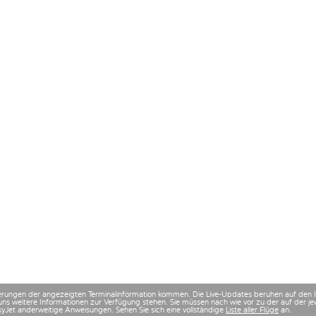
derungen der angezeigten Terminalinformation kommen. Die Live-Updates beruhen auf den
uns weitere Informationen zur Verfügung stehen. Sie müssen nach wie vor zu der auf der
asyJet anderweitige Anweisungen. Sehen Sie sich eine vollständige
Liste aller Flüge
an.