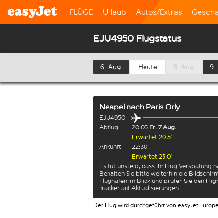
FLÜGE
Urlaub
Autos/Extras
Gescha
EJU4950 Flugstatus
6. Aug.
Heute
8. Aug.
9.
Neapel
nach
Paris Orly
EJU4950
Abflug
20:05
Fr. 7 Aug.
Erwartet 20:51
Ankunft
22:30
Erwartet 23:01
Es tut uns leid, dass Ihr Flug Verspätung h
Behalten Sie bitte weiterhin die Bildschi
Flughafen im Blick und prüfen Sie den Flig
Tracker auf Aktualisierungen.
Der Flug wird durchgeführt von easyJet Europ