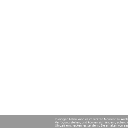
In einigen Fällen kann es im letzten Moment zu Än
Verfügung stehen, und können sich ändern, sobald 
Uhrzeit einchecken, es sei denn, Sie erhalten von e