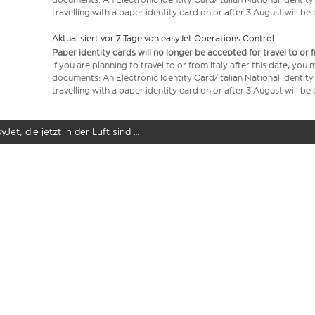
travelling with a paper identity card on or after 3 August will b
Aktualisiert vor 7 Tage von easyJet Operations Control
Paper identity cards will no longer be accepted for travel to or 
If you are planning to travel to or from Italy after this date, you
documents: An Electronic Identity Card/Italian National Identit
travelling with a paper identity card on or after 3 August will b
yJet, die jetzt in der Luft sind …