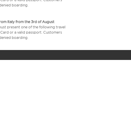
e denied boarding.
from Italy from the 3rd of August
 must present one of the following travel
y Card or a valid passport. Customers
e denied boarding.