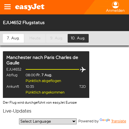
Anmelden
EJU4652 Flugstatus
7. Aug.
Heute
9. Aug.
10. Aug.
Manchester
nach
Paris Charles de
Gaulle
EJU4652
Abflug
08:00
Fr. 7 Aug.
Pünktlich abgeflogen
Ankunft
10:35
T2D
Pünktlich angekommen
Der Flug wird durchgeführt von easyJet Europe
Live-Updates
  Powered by 
Translate