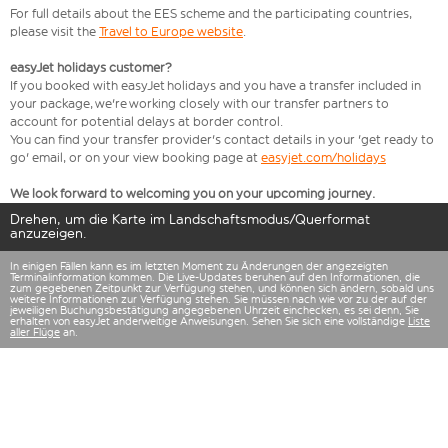
For full details about the EES scheme and the participating countries,
please visit the
Travel to Europe website
.
easyJet holidays customer?
If you booked with easyJet holidays and you have a transfer included in
your package, we're working closely with our transfer partners to
account for potential delays at border control.
You can find your transfer provider's contact details in your 'get ready to
go' email, or on your view booking page at
easyjet.com/holidays
We look forward to welcoming you on your upcoming journey.
Drehen, um die Karte im Landschaftsmodus/Querformat
anzuzeigen.
In einigen Fällen kann es im letzten Moment zu Änderungen der angezeigten
Terminalinformation kommen. Die Live-Updates beruhen auf den Informationen, die
zum gegebenen Zeitpunkt zur Verfügung stehen, und können sich ändern, sobald uns
weitere Informationen zur Verfügung stehen. Sie müssen nach wie vor zu der auf der
jeweiligen Buchungsbestätigung angegebenen Uhrzeit einchecken, es sei denn, Sie
erhalten von easyJet anderweitige Anweisungen. Sehen Sie sich eine vollständige
Liste
aller Flüge
an.