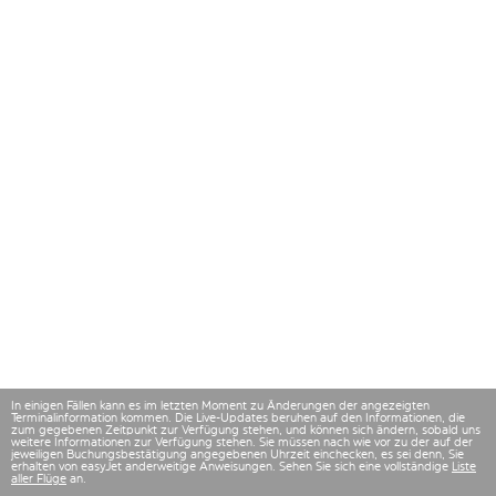
In einigen Fällen kann es im letzten Moment zu Änderungen der angezeigten
Terminalinformation kommen. Die Live-Updates beruhen auf den Informationen, die
zum gegebenen Zeitpunkt zur Verfügung stehen, und können sich ändern, sobald uns
weitere Informationen zur Verfügung stehen. Sie müssen nach wie vor zu der auf der
jeweiligen Buchungsbestätigung angegebenen Uhrzeit einchecken, es sei denn, Sie
erhalten von easyJet anderweitige Anweisungen. Sehen Sie sich eine vollständige
Liste
aller Flüge
an.