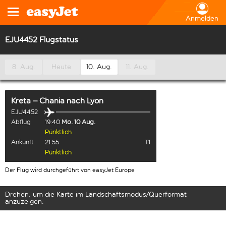
Anmelden
EJU4452 Flugstatus
8. Aug.
Heute
10. Aug.
11. Aug.
Kreta – Chania
nach
Lyon
EJU4452
Abflug
19:40
Mo. 10 Aug.
Pünktlich
Ankunft
21:55
T1
Pünktlich
Der Flug wird durchgeführt von easyJet Europe
Drehen, um die Karte im Landschaftsmodus/Querformat
anzuzeigen.