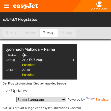
Anmelden
EJU4371 Flugstatus
5. Aug.
Heute
7. Aug.
8. Aug.
Lyon
nach
Mallorca – Palma
EJU4371
Abflug
21:15
Fr. 7 Aug.
T1
Pünktlich
Ankunft
22:45
Pünktlich
Der Flug wird durchgeführt von easyJet Europe
Live-Updates
  Powered by 
Translate
Aktualisiert vor 6 Tage von easyJet Operations Control