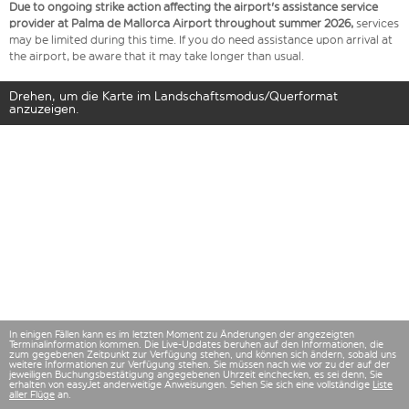
Due to ongoing strike action affecting the airport's assistance service
provider at Palma de Mallorca Airport throughout summer 2026,
services
may be limited during this time. If you do need assistance upon arrival at
the airport, be aware that it may take longer than usual.
Drehen, um die Karte im Landschaftsmodus/Querformat
anzuzeigen.
In einigen Fällen kann es im letzten Moment zu Änderungen der angezeigten
Terminalinformation kommen. Die Live-Updates beruhen auf den Informationen, die
zum gegebenen Zeitpunkt zur Verfügung stehen, und können sich ändern, sobald uns
weitere Informationen zur Verfügung stehen. Sie müssen nach wie vor zu der auf der
jeweiligen Buchungsbestätigung angegebenen Uhrzeit einchecken, es sei denn, Sie
erhalten von easyJet anderweitige Anweisungen. Sehen Sie sich eine vollständige
Liste
aller Flüge
an.