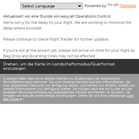
  Powered by 
Translate
Aktualisiert vor eine Stunde von easyJet Operations Control
We're sorry for the delay to your flight. We are working to minimise the
delay where possible.
Please continue to check Flight Tracker for further updates.
If you're not at the airport yet, please still arrive on-time for your flight as
Bag Drop and Boarding times may not be affected.
Drehen, um die Karte im Landschaftsmodus/Querformat
anzuzeigen.
In einigen Fällen kann es im letzten Moment zu Änderungen der angezeigten
Terminalinformation kommen. Die Live-Updates beruhen auf den Informationen, die
zum gegebenen Zeitpunkt zur Verfügung stehen, und können sich ändern, sobald uns
weitere Informationen zur Verfügung stehen. Sie müssen nach wie vor zu der auf der
jeweiligen Buchungsbestätigung angegebenen Uhrzeit einchecken, es sei denn, Sie
erhalten von easyJet anderweitige Anweisungen. Sehen Sie sich eine vollständige
Liste
aller Flüge
an.