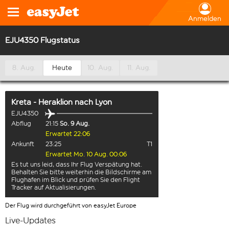
Anmelden
EJU4350 Flugstatus
8. Aug.
Heute
10. Aug.
11. Aug.
Kreta - Heraklion
nach
Lyon
EJU4350
Abflug
21:15
So. 9 Aug.
Erwartet 22:06
Ankunft
23:25
T1
Erwartet Mo. 10 Aug. 00:06
Es tut uns leid, dass Ihr Flug Verspätung hat.
Behalten Sie bitte weiterhin die Bildschirme am
Flughafen im Blick und prüfen Sie den Flight
Tracker auf Aktualisierungen.
Der Flug wird durchgeführt von easyJet Europe
Live-Updates