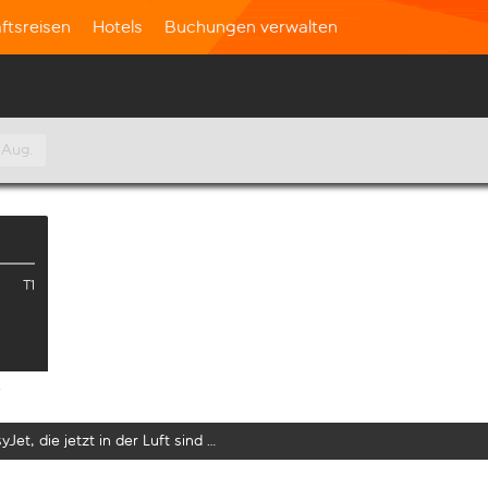
ftsreisen
Hotels
Buchungen verwalten
 Aug.
T1
e
yJet, die jetzt in der Luft sind …