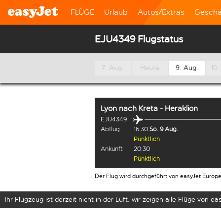
FLÜGE
Urlaub
Autos/Extras
Gescha
EJU4349 Flugstatus
7. Aug.
Heute
9. Aug.
10.
Lyon
nach
Kreta - Heraklion
EJU4349
Abflug
16:30
So. 9 Aug.
Pünktlich
Ankunft
20:30
Pünktlich
Der Flug wird durchgeführt von easyJet Europ
Ihr Flugzeug ist derzeit nicht in der Luft, wir zeigen alle Flüge von eas