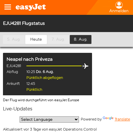
Anmelden
EJU4281 Flugstatus
5. Aug.
Heute
7. Aug.
8. Aug.
Neapel
nach
Préveza
EJU4281
Abflug
10:25
Do. 6 Aug.
Pünktlich abgeflogen
Ankunft
12:45
Pünktlich
Der Flug wird durchgeführt von easyJet Europe
Live-Updates
  Powered by 
Translate
Aktualisiert vor 3 Tage von easyJet Operations Control