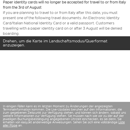
Paper identity cards will no longer be accepted for travel to or from Italy
from the 3rd of August
If you are planning to travel to or from Italy after this date, you must
present one of the following travel documents: An Electronic Identity
Card/Italian National Identity Card or a valid passport. Customers
travelling with a paper identity card on or after 3 August will be denied
boarding.
Drehen, um die Karte im Landschaftsmodus/Querformat
anzuzeigen.
In einigen Fällen kann es im letzten Moment zu Änderungen der angezeigten
Terminalinformation kommen. Die Live-Updates beruhen auf den Informationen, die
zum gegebenen Zeitpunkt zur Verfügung stehen, und können sich ändern, sobald uns
weitere Informationen zur Verfügung stehen. Sie müssen nach wie vor zu der auf der
jeweiligen Buchungsbestätigung angegebenen Uhrzeit einchecken, es sei denn, Sie
erhalten von easyJet anderweitige Anweisungen. Sehen Sie sich eine vollständige
Liste
aller Flüge
an.