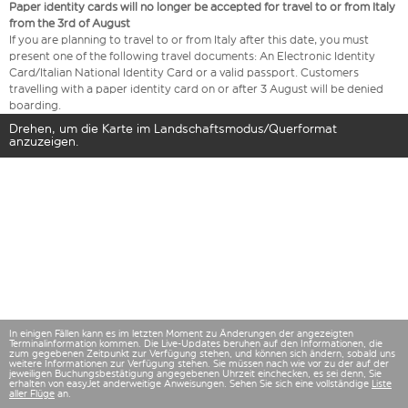
Paper identity cards will no longer be accepted for travel to or from Italy
from the 3rd of August
If you are planning to travel to or from Italy after this date, you must
present one of the following travel documents: An Electronic Identity
Card/Italian National Identity Card or a valid passport. Customers
travelling with a paper identity card on or after 3 August will be denied
boarding.
Drehen, um die Karte im Landschaftsmodus/Querformat
anzuzeigen.
In einigen Fällen kann es im letzten Moment zu Änderungen der angezeigten
Terminalinformation kommen. Die Live-Updates beruhen auf den Informationen, die
zum gegebenen Zeitpunkt zur Verfügung stehen, und können sich ändern, sobald uns
weitere Informationen zur Verfügung stehen. Sie müssen nach wie vor zu der auf der
jeweiligen Buchungsbestätigung angegebenen Uhrzeit einchecken, es sei denn, Sie
erhalten von easyJet anderweitige Anweisungen. Sehen Sie sich eine vollständige
Liste
aller Flüge
an.