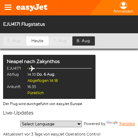
Anmelden
EJU4171 Flugstatus
5. Aug.
Heute
7. Aug.
8. Aug.
Neapel
nach
Zakynthos
EJU4171
Abflug
14:10
Do. 6 Aug.
Abgeflogen 14:18
Ankunft
16:35
Pünktlich
Der Flug wird durchgeführt von easyJet Europe
Live-Updates
  Powered by 
Translate
Aktualisiert vor 3 Tage von easyJet Operations Control