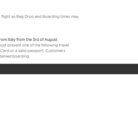
your flight as Bag Drop and Boarding times may
from Italy from the 3rd of August
 must present one of the following travel
y Card or a valid passport. Customers
e denied boarding.