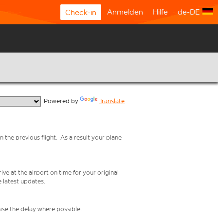
Anmelden
Hilfe
de-DE
Check-in
  Powered by 
Translate
n the previous flight. As a result your plane
ive at the airport on time for your original
e latest updates.
mise the delay where possible.