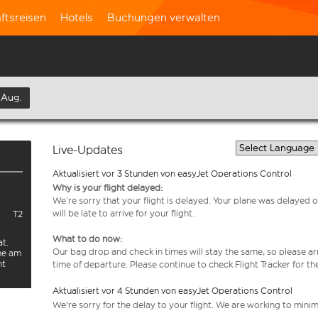
ftsreisen
Hotels
Buchungen verwalten
 Aug.
Live-Updates
Aktualisiert vor 3 Stunden von easyJet Operations Control
Why is your flight delayed:
We’re sorry that your flight is delayed. Your plane was delayed o
will be late to arrive for your flight.
T2
What to do now:
at.
Our bag drop and check in times will stay the same, so please arr
rme am
ht
time of departure. Please continue to check Flight Tracker for th
Aktualisiert vor 4 Stunden von easyJet Operations Control
e
We're sorry for the delay to your flight. We are working to mini