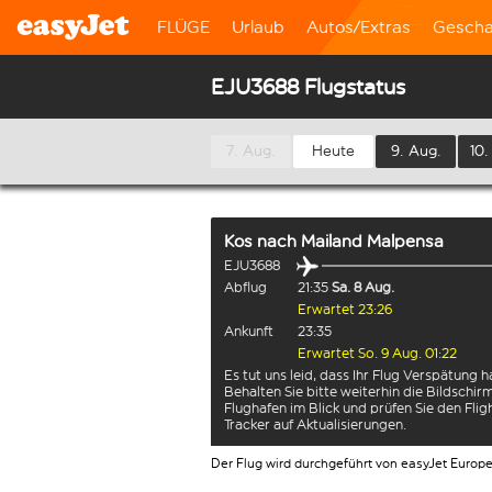
FLÜGE
Urlaub
Autos/Extras
Gescha
EJU3688 Flugstatus
7. Aug.
Heute
9. Aug.
10.
Kos
nach
Mailand Malpensa
EJU3688
Abflug
21:35
Sa. 8 Aug.
Erwartet 23:26
Ankunft
23:35
Erwartet So. 9 Aug. 01:22
Es tut uns leid, dass Ihr Flug Verspätung h
Behalten Sie bitte weiterhin die Bildschi
Flughafen im Blick und prüfen Sie den Flig
Tracker auf Aktualisierungen.
Der Flug wird durchgeführt von easyJet Europ