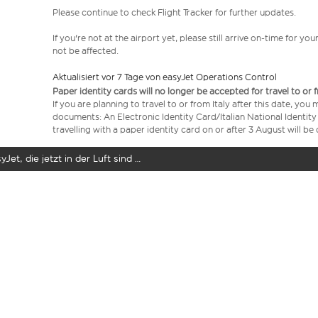
Please continue to check Flight Tracker for further updates.
If you're not at the airport yet, please still arrive on-time for 
not be affected.
Aktualisiert vor 7 Tage von easyJet Operations Control
Paper identity cards will no longer be accepted for travel to or 
If you are planning to travel to or from Italy after this date, you
documents: An Electronic Identity Card/Italian National Identit
travelling with a paper identity card on or after 3 August will b
yJet, die jetzt in der Luft sind …