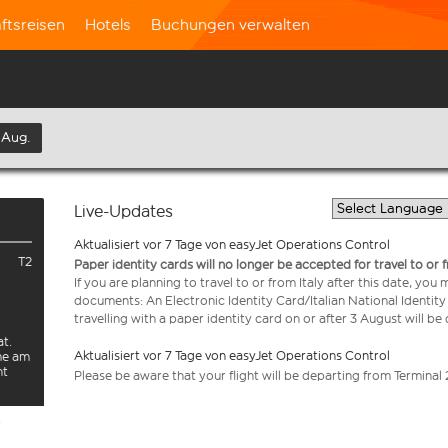
ftsreisen
Hotels
Buchungen verwalten
 Aug.
Live-Updates
Aktualisiert vor 7 Tage von easyJet Operations Control
T2
Paper identity cards will no longer be accepted for travel to or 
If you are planning to travel to or from Italy after this date, you
documents: An Electronic Identity Card/Italian National Identit
travelling with a paper identity card on or after 3 August will b
at.
Aktualisiert vor 7 Tage von easyJet Operations Control
rme am
ht
Please be aware that your flight will be departing from Terminal 
e