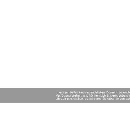
In einigen Fällen kann es im letzten Moment zu Än
Verfügung stehen, und können sich ändern, sobald 
Uhrzeit einchecken, es sei denn, Sie erhalten von e