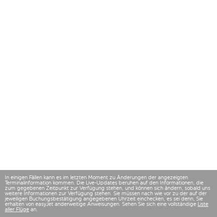
In einigen Fällen kann es im letzten Moment zu Änderungen der angezeigten
Terminalinformation kommen. Die Live-Updates beruhen auf den Informationen, die
zum gegebenen Zeitpunkt zur Verfügung stehen, und können sich ändern, sobald uns
weitere Informationen zur Verfügung stehen. Sie müssen nach wie vor zu der auf der
jeweiligen Buchungsbestätigung angegebenen Uhrzeit einchecken, es sei denn, Sie
erhalten von easyJet anderweitige Anweisungen. Sehen Sie sich eine vollständige
Liste
aller Flüge
an.