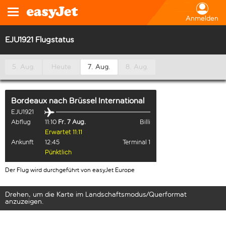
Anmelden
EJU1921 Flugstatus
5. Aug.
Heute
7. Aug.
8. Aug.
Bordeaux
nach
Brüssel International
EJU1921
Abflug
11:10
Fr. 7 Aug.
Billi
Erwartet 11:11
Ankunft
12:45
Terminal 1
Pünktlich
Der Flug wird durchgeführt von easyJet Europe
Drehen, um die Karte im Landschaftsmodus/Querformat
anzuzeigen.