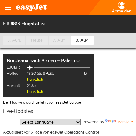
Anmelden
EJU1813 Flugstatus
5. Aug.
Heute
7. Aug.
8. Aug.
Bordeaux
nach
Sizilien – Palermo
EJU1813
Abflug
19:20
Sa. 8 Aug.
Billi
Pünktlich
Ankunft
21:35
Pünktlich
Der Flug wird durchgeführt von easyJet Europe
Live-Updates
  Powered by 
Translate
Aktualisiert vor 6 Tage von easyJet Operations Control