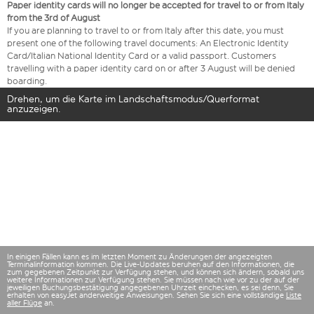
Paper identity cards will no longer be accepted for travel to or from Italy
from the 3rd of August
If you are planning to travel to or from Italy after this date, you must
present one of the following travel documents: An Electronic Identity
Card/Italian National Identity Card or a valid passport. Customers
travelling with a paper identity card on or after 3 August will be denied
boarding.
Drehen, um die Karte im Landschaftsmodus/Querformat
anzuzeigen.
In einigen Fällen kann es im letzten Moment zu Änderungen der angezeigten
Terminalinformation kommen. Die Live-Updates beruhen auf den Informationen, die
zum gegebenen Zeitpunkt zur Verfügung stehen, und können sich ändern, sobald uns
weitere Informationen zur Verfügung stehen. Sie müssen nach wie vor zu der auf der
jeweiligen Buchungsbestätigung angegebenen Uhrzeit einchecken, es sei denn, Sie
erhalten von easyJet anderweitige Anweisungen. Sehen Sie sich eine vollständige
Liste
aller Flüge
an.