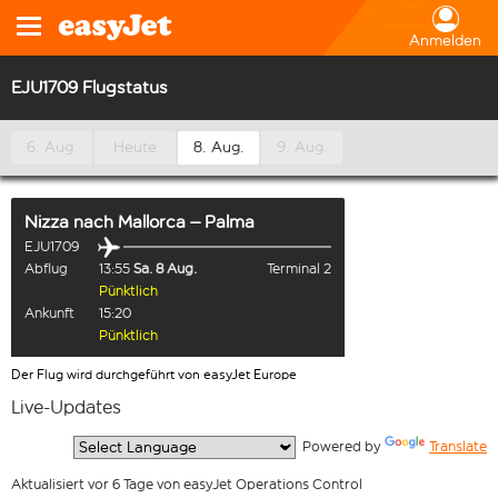
Anmelden
EJU1709 Flugstatus
6. Aug.
Heute
8. Aug.
9. Aug.
Nizza
nach
Mallorca – Palma
EJU1709
Abflug
13:55
Sa. 8 Aug.
Terminal 2
Pünktlich
Ankunft
15:20
Pünktlich
Der Flug wird durchgeführt von easyJet Europe
Live-Updates
  Powered by 
Translate
Aktualisiert vor 6 Tage von easyJet Operations Control