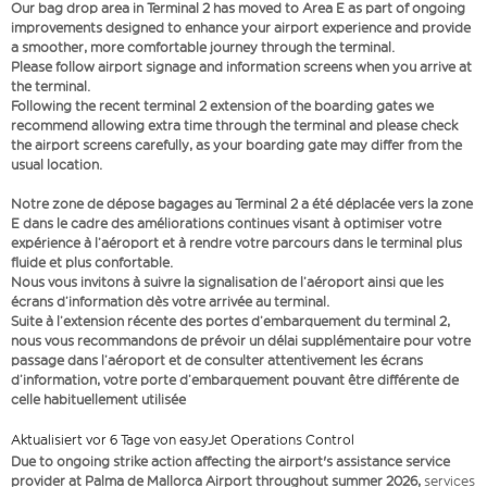
Our bag drop area in Terminal 2 has moved to Area E as part of ongoing
improvements designed to enhance your airport experience and provide
a smoother, more comfortable journey through the terminal.
Please follow airport signage and information screens when you arrive at
the terminal.
Following the recent terminal 2 extension of the boarding gates we
recommend allowing extra time through the terminal and please check
the airport screens carefully, as your boarding gate may differ from the
usual location.
Notre zone de dépose bagages au Terminal 2 a été déplacée vers la zone
E dans le cadre des améliorations continues visant à optimiser votre
expérience à l’aéroport et à rendre votre parcours dans le terminal plus
fluide et plus confortable.
Nous vous invitons à suivre la signalisation de l’aéroport ainsi que les
écrans d’information dès votre arrivée au terminal.
Suite à l’extension récente des portes d’embarquement du terminal 2,
nous vous recommandons de prévoir un délai supplémentaire pour votre
passage dans l’aéroport et de consulter attentivement les écrans
d’information, votre porte d’embarquement pouvant être différente de
celle habituellement utilisée
Aktualisiert vor 6 Tage von easyJet Operations Control
Due to ongoing strike action affecting the airport's assistance service
provider at Palma de Mallorca Airport throughout summer 2026,
services