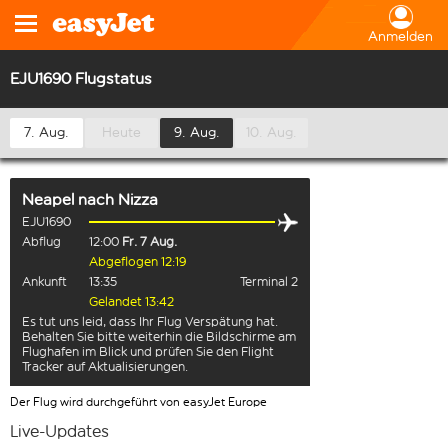
Anmelden
EJU1690 Flugstatus
7. Aug.
Heute
9. Aug.
10. Aug.
Neapel
nach
Nizza
EJU1690
Abflug
12:00
Fr. 7 Aug.
Abgeflogen 12:19
Ankunft
13:35
Terminal 2
Gelandet 13:42
Es tut uns leid, dass Ihr Flug Verspätung hat.
Behalten Sie bitte weiterhin die Bildschirme am
Flughafen im Blick und prüfen Sie den Flight
Tracker auf Aktualisierungen.
Der Flug wird durchgeführt von easyJet Europe
Live-Updates