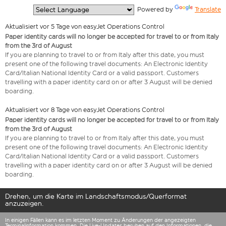
  Powered by 
Translate
Aktualisiert vor 5 Tage von easyJet Operations Control
Paper identity cards will no longer be accepted for travel to or from Italy
from the 3rd of August
If you are planning to travel to or from Italy after this date, you must
present one of the following travel documents: An Electronic Identity
Card/Italian National Identity Card or a valid passport. Customers
travelling with a paper identity card on or after 3 August will be denied
boarding.
Aktualisiert vor 8 Tage von easyJet Operations Control
Paper identity cards will no longer be accepted for travel to or from Italy
from the 3rd of August
If you are planning to travel to or from Italy after this date, you must
present one of the following travel documents: An Electronic Identity
Card/Italian National Identity Card or a valid passport. Customers
travelling with a paper identity card on or after 3 August will be denied
boarding.
Drehen, um die Karte im Landschaftsmodus/Querformat
anzuzeigen.
In einigen Fällen kann es im letzten Moment zu Änderungen der angezeigten
Terminalinformation kommen. Die Live-Updates beruhen auf den Informationen, die