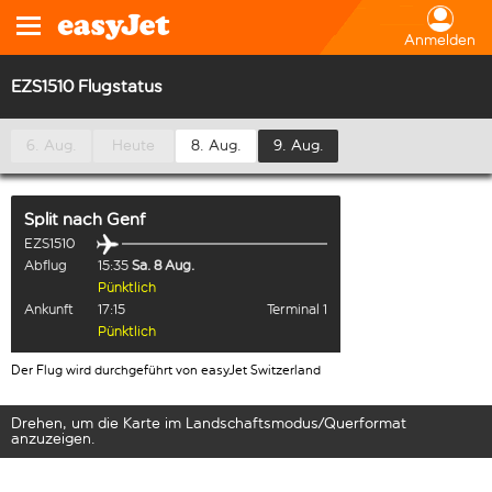
Anmelden
EZS1510 Flugstatus
6. Aug.
Heute
8. Aug.
9. Aug.
Split
nach
Genf
EZS1510
Abflug
15:35
Sa. 8 Aug.
Pünktlich
Ankunft
17:15
Terminal 1
Pünktlich
Der Flug wird durchgeführt von easyJet Switzerland
Drehen, um die Karte im Landschaftsmodus/Querformat
anzuzeigen.