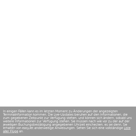
In einigen Fällen kann es im letzten Moment zu Änderungen der angezeigten
Terminalinformation kommen. Die Live-Updates beruhen auf den Informationen, die
zum gegebenen Zeitpunkt zur Verfügung stehen, und können sich ändern, sobald uns
weitere Informationen zur Verfügung stehen. Sie müssen nach wie vor zu der auf der
jeweiligen Buchungsbestätigung angegebenen Uhrzeit einchecken, es sei denn, Sie
erhalten von easyJet anderweitige Anweisungen. Sehen Sie sich eine vollständige
Liste
aller Flüge
an.