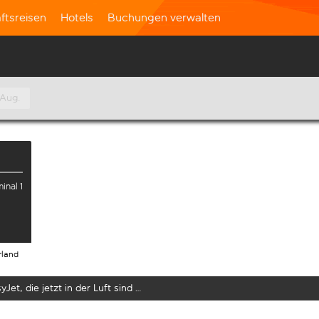
ftsreisen
Hotels
Buchungen verwalten
 Aug.
inal 1
rland
yJet, die jetzt in der Luft sind …