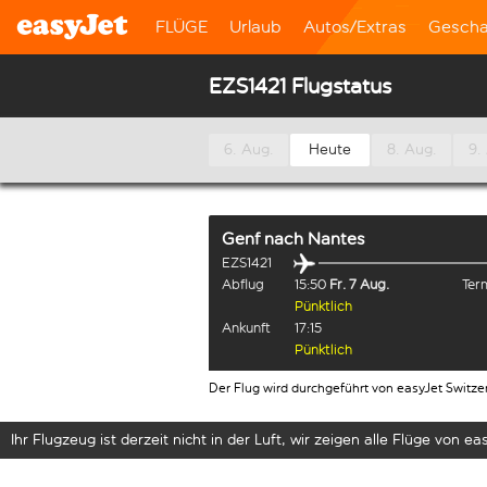
FLÜGE
Urlaub
Autos/Extras
Gescha
EZS1421 Flugstatus
6. Aug.
Heute
8. Aug.
9.
Genf
nach
Nantes
EZS1421
Abflug
15:50
Fr. 7 Aug.
Term
Pünktlich
Ankunft
17:15
Pünktlich
Der Flug wird durchgeführt von easyJet Switze
Ihr Flugzeug ist derzeit nicht in der Luft, wir zeigen alle Flüge von eas