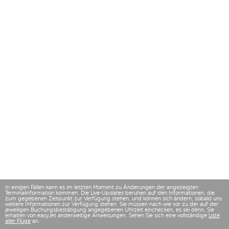
In einigen Fällen kann es im letzten Moment zu Änderungen der angezeigten
Terminalinformation kommen. Die Live-Updates beruhen auf den Informationen, die
zum gegebenen Zeitpunkt zur Verfügung stehen, und können sich ändern, sobald uns
weitere Informationen zur Verfügung stehen. Sie müssen nach wie vor zu der auf der
jeweiligen Buchungsbestätigung angegebenen Uhrzeit einchecken, es sei denn, Sie
erhalten von easyJet anderweitige Anweisungen. Sehen Sie sich eine vollständige
Liste
aller Flüge
an.