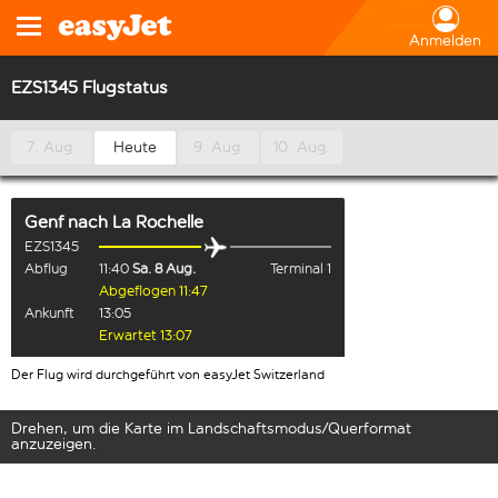
Anmelden
EZS1345 Flugstatus
7. Aug.
Heute
9. Aug.
10. Aug.
Genf
nach
La Rochelle
EZS1345
Abflug
11:40
Sa. 8 Aug.
Terminal 1
Abgeflogen 11:47
Ankunft
13:05
Erwartet 13:07
Der Flug wird durchgeführt von easyJet Switzerland
Drehen, um die Karte im Landschaftsmodus/Querformat
anzuzeigen.