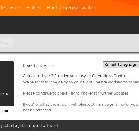
ftsreisen
Hotels
Buchungen verwalten
 Aug.
Live-Updates
Aktualisiert vor 3 Stunden von easyJet Operations Control
We're sorry for the delay to your flight. We are working to mini
Please continue to check Flight Tracker for further updates.
Sektor
If you're not at the airport yet, please still arrive on-time for 
not be affected.
rland
yJet, die jetzt in der Luft sind …