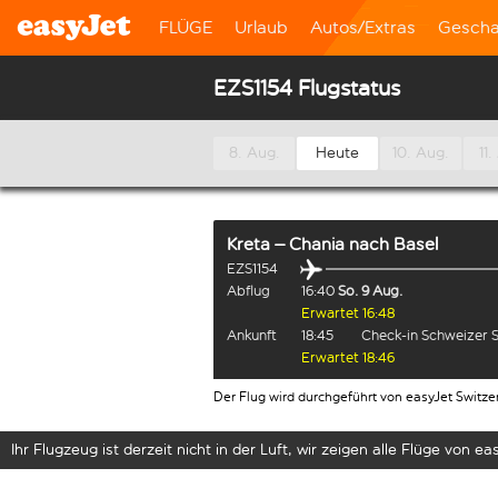
FLÜGE
Urlaub
Autos/Extras
Gescha
EZS1154 Flugstatus
8. Aug.
Heute
10. Aug.
11.
Kreta – Chania
nach
Basel
EZS1154
Abflug
16:40
So. 9 Aug.
Erwartet 16:48
Ankunft
18:45
Check-in Schweizer 
Erwartet 18:46
Der Flug wird durchgeführt von easyJet Switze
Ihr Flugzeug ist derzeit nicht in der Luft, wir zeigen alle Flüge von eas