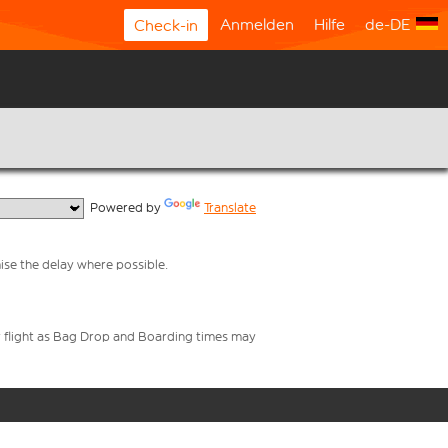
Anmelden
Hilfe
de-DE
Check-in
  Powered by 
Translate
mise the delay where possible.
your flight as Bag Drop and Boarding times may