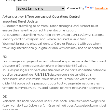
  Powered by 
Translate
Aktualisiert vor 8 Tage von easyJet Operations Control
Important Travel Update:
Customers travelling to or from France through Basel Airport must
ensure they have the correct travel documentation.
All customers travelling must hold either a valid EU/EEA/Swiss National
Identity card or Passport, and, where required, a valid Visa.
You must bring the physical Identity Card or Passport with you when
travelling internationally, digital or app versions may not be accepted.
FR:
Les passagers voyageant à destination et en provenance de Bâle doivent
s'assurer d'être en possession d'une pièce d'identité valide.
Tous les passagers doivent être titulaires d'une carte d'identité nationale
ou d'un passeport de l'UE/EEE/Suisse en cours de validité et, si
nécessaire, d'un visa valide. Vous devez vous munir de votre carte
d'identité ou de votre passeport pour tout voyage international ; les
versions numériques ou les applications peuvent ne pas être acceptées.
DE:
Reisende, die nach, von oder über Basel nach Frankreich unterwegs sind
(bzw. von dort zurückkehren), müssen ein gültiges Ausweisdokument bei
sich führen.