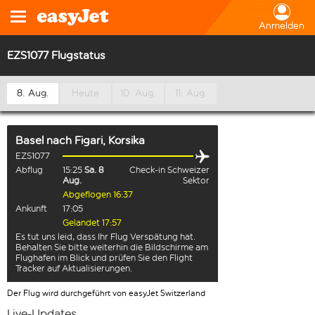
Anmelden
EZS1077 Flugstatus
8. Aug.
Heute
10. Aug.
11. Aug.
Basel
nach
Figari, Korsika
EZS1077
Abflug
15:25
Sa. 8
Check-in Schweizer
Aug.
Sektor
Abgeflogen 16:37
Ankunft
17:05
Gelandet 17:57
Es tut uns leid, dass Ihr Flug Verspätung hat.
Behalten Sie bitte weiterhin die Bildschirme am
Flughafen im Blick und prüfen Sie den Flight
Tracker auf Aktualisierungen.
Der Flug wird durchgeführt von easyJet Switzerland
Live-Updates