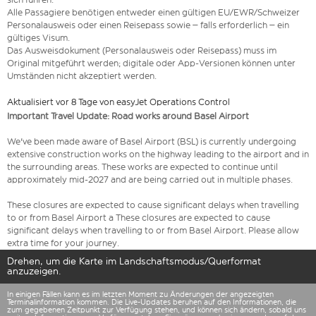
Alle Passagiere benötigen entweder einen gültigen EU/EWR/Schweizer
Personalausweis oder einen Reisepass sowie – falls erforderlich – ein
gültiges Visum.
Das Ausweisdokument (Personalausweis oder Reisepass) muss im
Original mitgeführt werden; digitale oder App-Versionen können unter
Umständen nicht akzeptiert werden.
Aktualisiert vor 8 Tage von easyJet Operations Control
Important Travel Update: Road works around Basel Airport
We've been made aware of Basel Airport (BSL) is currently undergoing
extensive construction works on the highway leading to the airport and in
the surrounding areas. These works are expected to continue until
approximately mid-2027 and are being carried out in multiple phases.
These closures are expected to cause significant delays when travelling
to or from Basel Airport a These closures are expected to cause
significant delays when travelling to or from Basel Airport. Please allow
extra time for your journey.
Drehen, um die Karte im Landschaftsmodus/Querformat
anzuzeigen.
In einigen Fällen kann es im letzten Moment zu Änderungen der angezeigten
Terminalinformation kommen. Die Live-Updates beruhen auf den Informationen, die
zum gegebenen Zeitpunkt zur Verfügung stehen, und können sich ändern, sobald uns