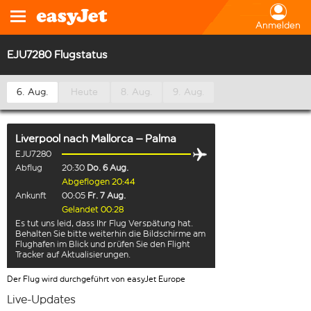
Anmelden
EJU7280 Flugstatus
6. Aug.
Heute
8. Aug.
9. Aug.
Liverpool
nach
Mallorca – Palma
EJU7280
Abflug
20:30
Do. 6 Aug.
Abgeflogen 20:44
Ankunft
00:05
Fr. 7 Aug.
Gelandet 00:28
Es tut uns leid, dass Ihr Flug Verspätung hat.
Behalten Sie bitte weiterhin die Bildschirme am
Flughafen im Blick und prüfen Sie den Flight
Tracker auf Aktualisierungen.
Der Flug wird durchgeführt von easyJet Europe
Live-Updates