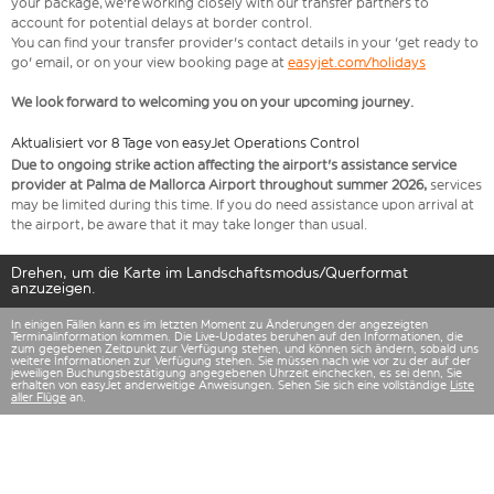
your package, we're working closely with our transfer partners to
account for potential delays at border control.
You can find your transfer provider's contact details in your 'get ready to
go' email, or on your view booking page at
easyjet.com/holidays
We look forward to welcoming you on your upcoming journey.
Aktualisiert vor 8 Tage von easyJet Operations Control
Due to ongoing strike action affecting the airport's assistance service
provider at Palma de Mallorca Airport throughout summer 2026,
services
may be limited during this time. If you do need assistance upon arrival at
the airport, be aware that it may take longer than usual.
Drehen, um die Karte im Landschaftsmodus/Querformat
anzuzeigen.
In einigen Fällen kann es im letzten Moment zu Änderungen der angezeigten
Terminalinformation kommen. Die Live-Updates beruhen auf den Informationen, die
zum gegebenen Zeitpunkt zur Verfügung stehen, und können sich ändern, sobald uns
weitere Informationen zur Verfügung stehen. Sie müssen nach wie vor zu der auf der
jeweiligen Buchungsbestätigung angegebenen Uhrzeit einchecken, es sei denn, Sie
erhalten von easyJet anderweitige Anweisungen. Sehen Sie sich eine vollständige
Liste
aller Flüge
an.