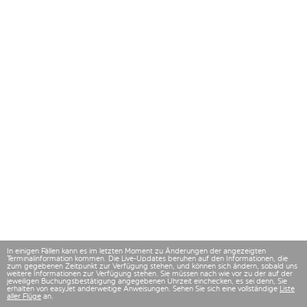
In einigen Fällen kann es im letzten Moment zu Änderungen der angezeigten
Terminalinformation kommen. Die Live-Updates beruhen auf den Informationen, die
zum gegebenen Zeitpunkt zur Verfügung stehen, und können sich ändern, sobald uns
weitere Informationen zur Verfügung stehen. Sie müssen nach wie vor zu der auf der
jeweiligen Buchungsbestätigung angegebenen Uhrzeit einchecken, es sei denn, Sie
erhalten von easyJet anderweitige Anweisungen. Sehen Sie sich eine vollständige
Liste
aller Flüge
an.