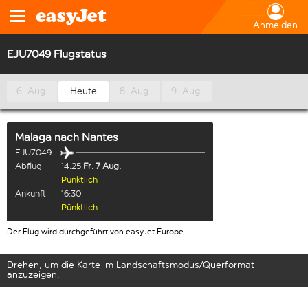
Anmelden
EJU7049 Flugstatus
6. Aug.
Heute
8. Aug.
9. Aug.
Malaga
nach
Nantes
EJU7049
Abflug
14:25
Fr. 7 Aug.
Pünktlich
Ankunft
16:30
Pünktlich
Der Flug wird durchgeführt von easyJet Europe
Drehen, um die Karte im Landschaftsmodus/Querformat
anzuzeigen.