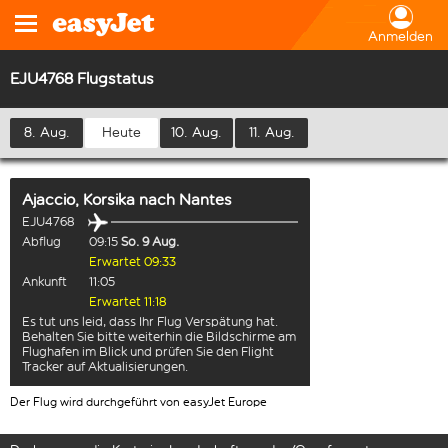
Anmelden
EJU4768 Flugstatus
8. Aug.
Heute
10. Aug.
11. Aug.
Ajaccio, Korsika
nach
Nantes
EJU4768
Abflug
09:15
So. 9 Aug.
Erwartet 09:33
Ankunft
11:05
Erwartet 11:18
Es tut uns leid, dass Ihr Flug Verspätung hat.
Behalten Sie bitte weiterhin die Bildschirme am
Flughafen im Blick und prüfen Sie den Flight
Tracker auf Aktualisierungen.
Der Flug wird durchgeführt von easyJet Europe