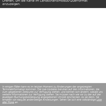
Drehen, um die Karte im Landschaftsmodus/Querformat
anzuzeigen.
In einigen Fällen kann es im letzten Moment zu Änderungen der angezeigten
Terminalinformation kommen. Die Live-Updates beruhen auf den Informationen, die
zum gegebenen Zeitpunkt zur Verfügung stehen, und können sich ändern, sobald uns
weitere Informationen zur Verfügung stehen. Sie müssen nach wie vor zu der auf der
jeweiligen Buchungsbestätigung angegebenen Uhrzeit einchecken, es sei denn, Sie
erhalten von easyJet anderweitige Anweisungen. Sehen Sie sich eine vollständige
Liste
aller Flüge
an.