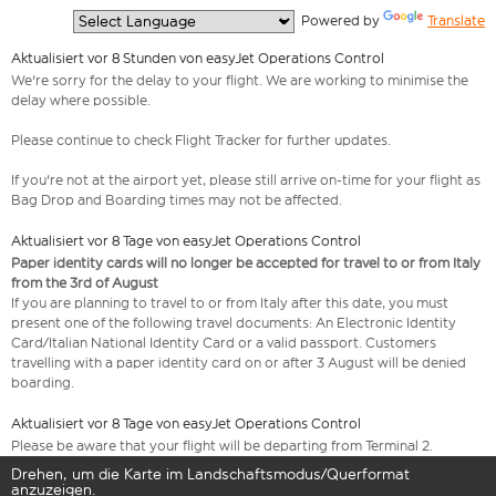
  Powered by 
Translate
Aktualisiert vor 8 Stunden von easyJet Operations Control
We're sorry for the delay to your flight. We are working to minimise the
delay where possible.
Please continue to check Flight Tracker for further updates.
If you're not at the airport yet, please still arrive on-time for your flight as
Bag Drop and Boarding times may not be affected.
Aktualisiert vor 8 Tage von easyJet Operations Control
Paper identity cards will no longer be accepted for travel to or from Italy
from the 3rd of August
If you are planning to travel to or from Italy after this date, you must
present one of the following travel documents: An Electronic Identity
Card/Italian National Identity Card or a valid passport. Customers
travelling with a paper identity card on or after 3 August will be denied
boarding.
Aktualisiert vor 8 Tage von easyJet Operations Control
Please be aware that your flight will be departing from Terminal 2.
Drehen, um die Karte im Landschaftsmodus/Querformat
anzuzeigen.