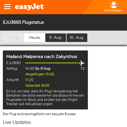
Anmelden
EJU3693 Flugstatus
7. Aug.
Heute
9. Aug.
10. Aug.
Mailand Malpensa
nach
Zakynthos
EJU3693
Abflug
14:00
Sa. 8 Aug.
T2
Abgeflogen 15:00
Ankunft
17:25
Gelandet 18:05
Es tut uns leid, dass Ihr Flug Verspätung hat.
Behalten Sie bitte weiterhin die Bildschirme am
Flughafen im Blick und prüfen Sie den Flight
Tracker auf Aktualisierungen.
Der Flug wird durchgeführt von easyJet Europe
Live-Updates