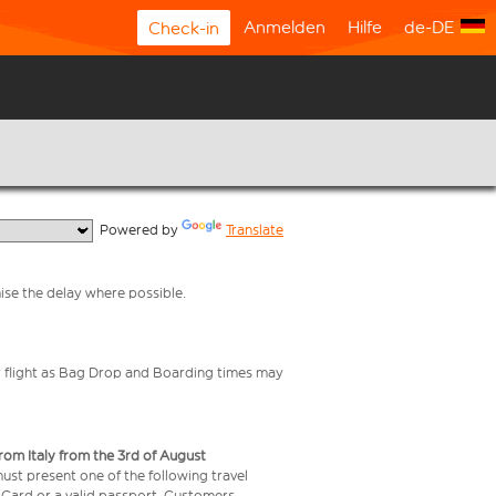
Anmelden
Hilfe
de-DE
Check-in
  Powered by 
Translate
mise the delay where possible.
your flight as Bag Drop and Boarding times may
from Italy from the 3rd of August
 must present one of the following travel
y Card or a valid passport. Customers