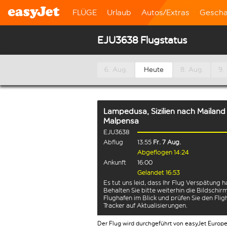
FLÜGE
Urlaub
Autos/Extras
Gescha
EJU3638 Flugstatus
6. Aug.
Heute
8. Aug.
9.
Lampedusa, Sizilien
nach
Mailand
Malpensa
EJU3638
Abflug
13:55
Fr. 7 Aug.
Abgeflogen 14:24
Ankunft
16:00
Gelandet 16:53
Es tut uns leid, dass Ihr Flug Verspätung h
Behalten Sie bitte weiterhin die Bildschi
Flughafen im Blick und prüfen Sie den Flig
Tracker auf Aktualisierungen.
Der Flug wird durchgeführt von easyJet Europ