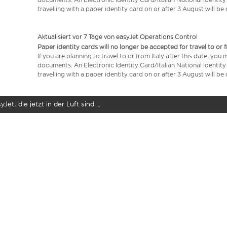
travelling with a paper identity card on or after 3 August will b
Aktualisiert vor 7 Tage von easyJet Operations Control
Paper identity cards will no longer be accepted for travel to or 
If you are planning to travel to or from Italy after this date, you
documents: An Electronic Identity Card/Italian National Identit
travelling with a paper identity card on or after 3 August will b
yJet, die jetzt in der Luft sind …