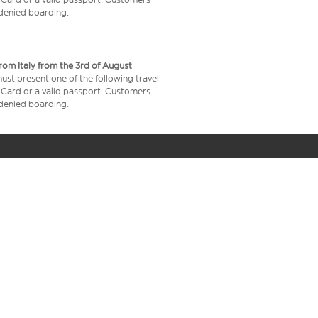
e denied boarding.
from Italy from the 3rd of August
 must present one of the following travel
y Card or a valid passport. Customers
e denied boarding.