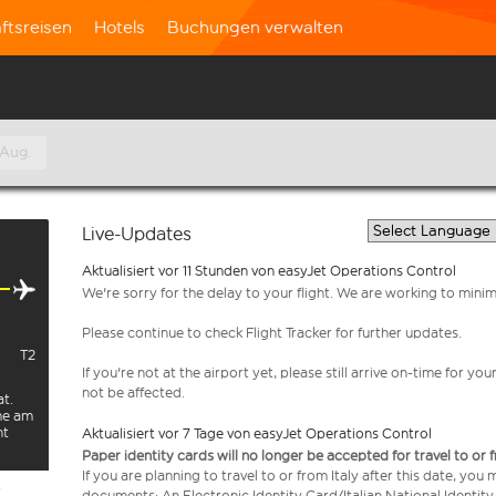
ftsreisen
Hotels
Buchungen verwalten
 Aug.
Live-Updates
Aktualisiert vor 11 Stunden von easyJet Operations Control
We're sorry for the delay to your flight. We are working to mini
Please continue to check Flight Tracker for further updates.
T2
If you're not at the airport yet, please still arrive on-time for 
not be affected.
at.
rme am
ht
Aktualisiert vor 7 Tage von easyJet Operations Control
Paper identity cards will no longer be accepted for travel to or 
If you are planning to travel to or from Italy after this date, you
e
documents: An Electronic Identity Card/Italian National Identit