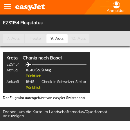
Anmelden
EZS1154 Flugstatus
7. Aug.
Heute
9. Aug.
10. Aug.
Kreta – Chania
nach
Basel
EZS1154
Abflug
16:40
So. 9 Aug.
Pünktlich
Ankunft
18:45
Check-in Schweizer Sektor
Pünktlich
Der Flug wird durchgeführt von easyJet Switzerland
Drehen, um die Karte im Landschaftsmodus/Querformat
anzuzeigen.