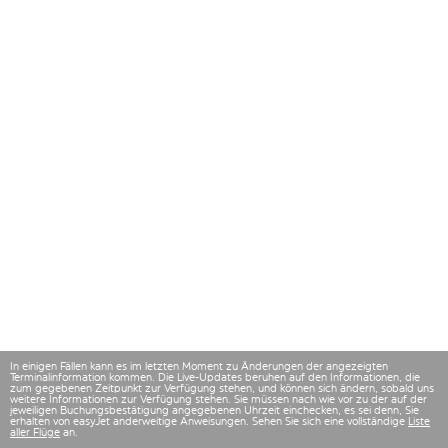
In einigen Fällen kann es im letzten Moment zu Änderungen der angezeigten
Terminalinformation kommen. Die Live-Updates beruhen auf den Informationen, die
zum gegebenen Zeitpunkt zur Verfügung stehen, und können sich ändern, sobald uns
weitere Informationen zur Verfügung stehen. Sie müssen nach wie vor zu der auf der
jeweiligen Buchungsbestätigung angegebenen Uhrzeit einchecken, es sei denn, Sie
erhalten von easyJet anderweitige Anweisungen. Sehen Sie sich eine vollständige
Liste
aller Flüge
an.