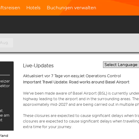
ftsreisen
Hotels
Buchungen verwalten
 Aug.
Live-Updates
Aktualisiert vor 7 Tage von easyJet Operations Control
weizer
Important Travel Update: Road works around Basel Airport
Sektor
We've been made aware of Basel Airport (BSL) is currently unde
highway leading to the airport and in the surrounding areas. Th
approximately mid-2027 and are being carried out in multiple p
at.
rme am
These closures are expected to cause significant delays when tra
ht
closures are expected to cause significant delays when travellin
extra time for your journey.
rland