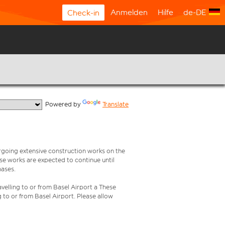
Anmelden
Hilfe
de-DE
Check-in
  Powered by 
Translate
rgoing extensive construction works on the
ese works are expected to continue until
hases.
velling to or from Basel Airport a These
g to or from Basel Airport. Please allow