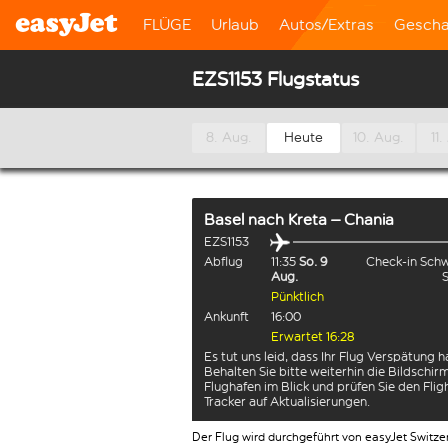
FLÜGE
Urlaub
Autos/Extras
Gescha
EZS1153 Flugstatus
8. Aug.
Heute
10. Aug.
11.
Basel
nach
Kreta – Chania
EZS1153
Abflug
11:35
So. 9
Check-in Sch
Aug.
Pünktlich
Ankunft
16:00
Erwartet 16:28
Es tut uns leid, dass Ihr Flug Verspätung h
Behalten Sie bitte weiterhin die Bildschi
Flughafen im Blick und prüfen Sie den Flig
Tracker auf Aktualisierungen.
Der Flug wird durchgeführt von easyJet Switze