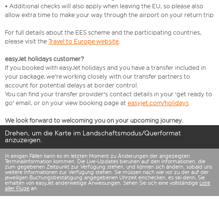
• Additional checks will also apply when leaving the EU, so please also
allow extra time to make your way through the airport on your return trip
For full details about the EES scheme and the participating countries,
please visit the
Travel to Europe website
.
easyJet holidays customer?
If you booked with easyJet holidays and you have a transfer included in
your package, we're working closely with our transfer partners to
account for potential delays at border control.
You can find your transfer provider's contact details in your 'get ready to
go' email, or on your view booking page at
easyjet.com/holidays
We look forward to welcoming you on your upcoming journey.
Drehen, um die Karte im Landschaftsmodus/Querformat
anzuzeigen.
In einigen Fällen kann es im letzten Moment zu Änderungen der angezeigten
Terminalinformation kommen. Die Live-Updates beruhen auf den Informationen, die
zum gegebenen Zeitpunkt zur Verfügung stehen, und können sich ändern, sobald uns
weitere Informationen zur Verfügung stehen. Sie müssen nach wie vor zu der auf der
jeweiligen Buchungsbestätigung angegebenen Uhrzeit einchecken, es sei denn, Sie
erhalten von easyJet anderweitige Anweisungen. Sehen Sie sich eine vollständige
Liste
aller Flüge
an.