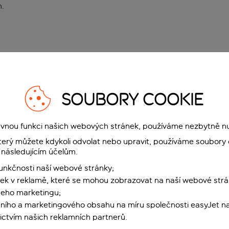
n
.
SOUBORY COOKIE
rávnou funkci našich webových stránek, používáme nezbytně n
terý můžete kdykoli odvolat nebo upravit, používáme soubory 
 následujícím účelům.
funkčnosti naší webové stránky;
ek v reklamě, které se mohou zobrazovat na naší webové strá
šeho marketingu;
ního a marketingového obsahu na míru společnosti easyJet na
ctvím našich reklamních partnerů.