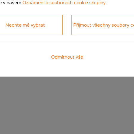
te v našem
Oznámení o souborech cookie skupiny
.
Nechte mě vybrat
Přijmout všechny soubory c
Odmítnout vše