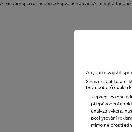
A rendering error occurred:
g.value.replaceAll is not a functio
Abychom zajistili sp
S vaším souhlasem, k
bez souborů cookie k
zlepšení výkonu a 
přizpůsobení nabíd
analýza výkonu na
poskytování reklam
mimo ně prostředni