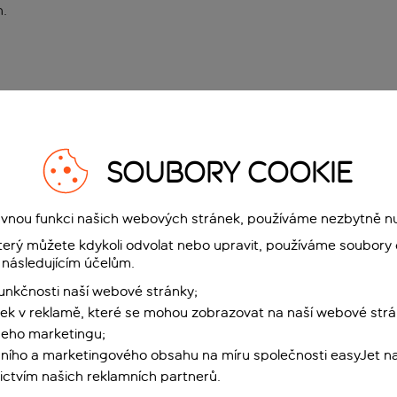
n
.
SOUBORY COOKIE
rávnou funkci našich webových stránek, používáme nezbytně n
terý můžete kdykoli odvolat nebo upravit, používáme soubory 
 následujícím účelům.
funkčnosti naší webové stránky;
ek v reklamě, které se mohou zobrazovat na naší webové strá
šeho marketingu;
ního a marketingového obsahu na míru společnosti easyJet na
ctvím našich reklamních partnerů.