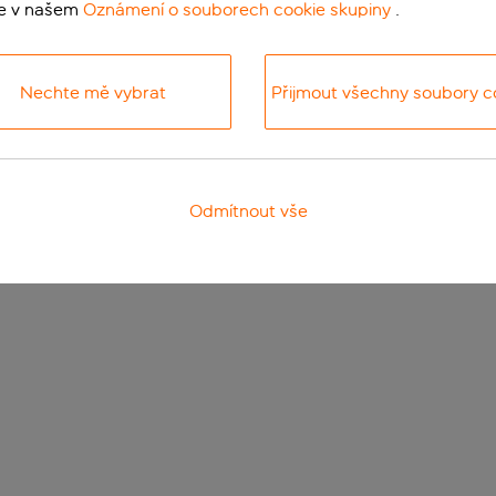
te v našem
Oznámení o souborech cookie skupiny
.
Nechte mě vybrat
Přijmout všechny soubory c
Odmítnout vše