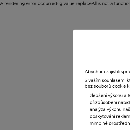
A rendering error occurred:
g.value.replaceAll is not a functio
Abychom zajistili sp
S vaším souhlasem, k
bez souborů cookie k
zlepšení výkonu a 
přizpůsobení nabíd
analýza výkonu na
poskytování reklam
mimo ně prostředni