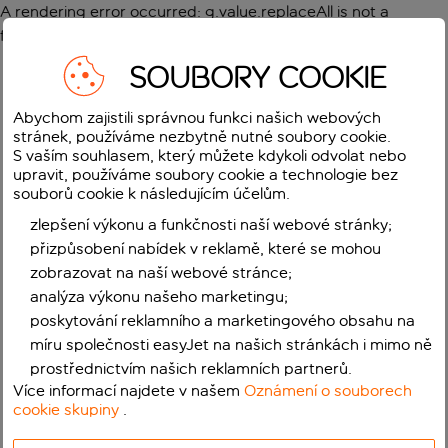
A rendering error occurred:
g.value.replaceAll is not a
function
.
SOUBORY COOKIE
Abychom zajistili správnou funkci našich webových
stránek, používáme nezbytně nutné soubory cookie.
S vaším souhlasem, který můžete kdykoli odvolat nebo
upravit, používáme soubory cookie a technologie bez
souborů cookie k následujícím účelům.
zlepšení výkonu a funkčnosti naší webové stránky;
přizpůsobení nabídek v reklamě, které se mohou
zobrazovat na naší webové stránce;
analýza výkonu našeho marketingu;
poskytování reklamního a marketingového obsahu na
míru společnosti easyJet na našich stránkách i mimo ně
prostřednictvím našich reklamních partnerů.
Více informací najdete v našem
Oznámení o souborech
cookie skupiny
.