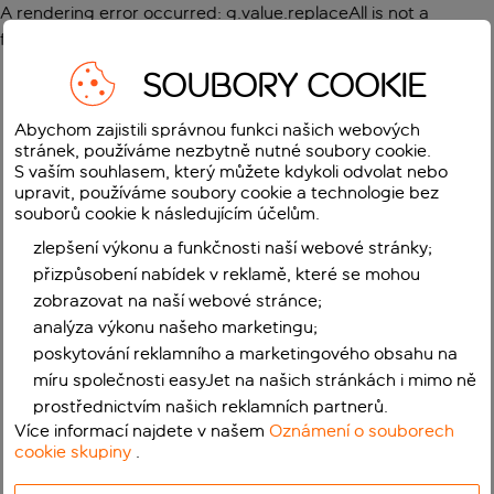
A rendering error occurred:
g.value.replaceAll is not a
function
.
SOUBORY COOKIE
Abychom zajistili správnou funkci našich webových
stránek, používáme nezbytně nutné soubory cookie.
S vaším souhlasem, který můžete kdykoli odvolat nebo
upravit, používáme soubory cookie a technologie bez
souborů cookie k následujícím účelům.
zlepšení výkonu a funkčnosti naší webové stránky;
přizpůsobení nabídek v reklamě, které se mohou
zobrazovat na naší webové stránce;
analýza výkonu našeho marketingu;
poskytování reklamního a marketingového obsahu na
míru společnosti easyJet na našich stránkách i mimo ně
prostřednictvím našich reklamních partnerů.
Více informací najdete v našem
Oznámení o souborech
cookie skupiny
.