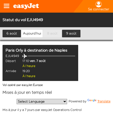
Se connecter
Statut du vol EJU4949
6 août
Aujourd’hui
8 août
9 août
Paris Orly
à destination de
Naples
EJU4949
Départ
17:10
ven. 7 août
À l’heure
Arrivée
19:20
À l’heure
Vol opéré par easyJet Europe
Mises à jour en temps réel
  Powered by 
Translate
Mis à jour il y a 7 jours par easyJet Operations Control