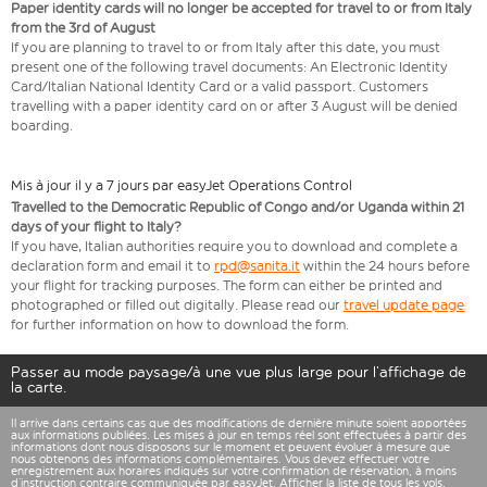
Paper identity cards will no longer be accepted for travel to or from Italy
from the 3rd of August
If you are planning to travel to or from Italy after this date, you must
present one of the following travel documents: An Electronic Identity
Card/Italian National Identity Card or a valid passport. Customers
travelling with a paper identity card on or after 3 August will be denied
boarding.
Mis à jour il y a 7 jours par easyJet Operations Control
Travelled to the Democratic Republic of Congo and/or Uganda within 21
days of your flight to Italy?
If you have, Italian authorities require you to download and complete a
declaration form and email it to
rpd@sanita.it
within the 24 hours before
your flight for tracking purposes. The form can either be printed and
photographed or filled out digitally. Please read our
travel update page
for further information on how to download the form.
Passer au mode paysage/à une vue plus large pour l’affichage de
la carte.
Il arrive dans certains cas que des modifications de dernière minute soient apportées
aux informations publiées. Les mises à jour en temps réel sont effectuées à partir des
informations dont nous disposons sur le moment et peuvent évoluer à mesure que
nous obtenons des informations complémentaires. Vous devez effectuer votre
enregistrement aux horaires indiqués sur votre confirmation de réservation, à moins
d’instruction contraire communiquée par easyJet. Afficher la
liste de tous les vols
.