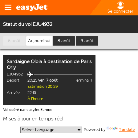
Se connecter
Statut du vol EJU4932
6 août
Aujourd’hui
8 août
9 août
Sardaigne Olbia
à destination de
Paris
Orly
EJU4932
Départ
20:25
ven. 7 août
Terminal 1
Estimation 20:29
Arrivée
22:15
À l’heure
Vol opéré par easyJet Europe
Mises à jour en temps réel
  Powered by 
Translate