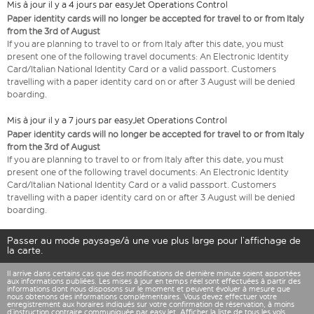
Mis à jour il y a 4 jours par easyJet Operations Control
Paper identity cards will no longer be accepted for travel to or from Italy
from the 3rd of August
If you are planning to travel to or from Italy after this date, you must
present one of the following travel documents: An Electronic Identity
Card/Italian National Identity Card or a valid passport. Customers
travelling with a paper identity card on or after 3 August will be denied
boarding.
Mis à jour il y a 7 jours par easyJet Operations Control
Paper identity cards will no longer be accepted for travel to or from Italy
from the 3rd of August
If you are planning to travel to or from Italy after this date, you must
present one of the following travel documents: An Electronic Identity
Card/Italian National Identity Card or a valid passport. Customers
travelling with a paper identity card on or after 3 August will be denied
boarding.
Passer au mode paysage/à une vue plus large pour l’affichage de
la carte.
Il arrive dans certains cas que des modifications de dernière minute soient apportées
aux informations publiées. Les mises à jour en temps réel sont effectuées à partir des
informations dont nous disposons sur le moment et peuvent évoluer à mesure que
nous obtenons des informations complémentaires. Vous devez effectuer votre
enregistrement aux horaires indiqués sur votre confirmation de réservation, à moins
d’instruction contraire communiquée par easyJet. Afficher la
liste de tous les vols
.