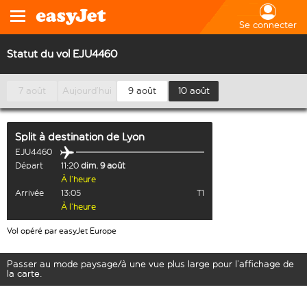
Se connecter
Statut du vol EJU4460
7 août
Aujourd’hui
9 août
10 août
Split
à destination de
Lyon
EJU4460
Départ
11:20
dim. 9 août
À l’heure
Arrivée
13:05
T1
À l’heure
Vol opéré par easyJet Europe
Passer au mode paysage/à une vue plus large pour l’affichage de
la carte.