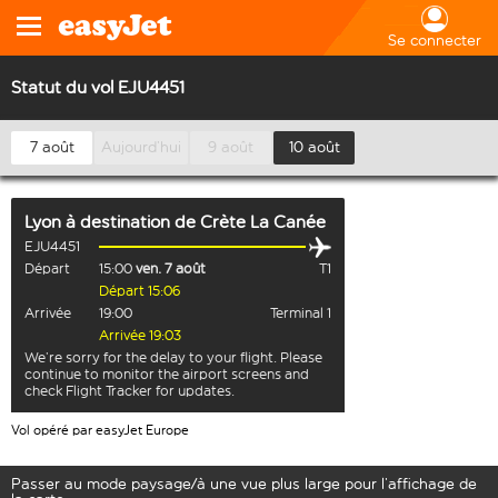
Se connecter
Statut du vol EJU4451
7 août
Aujourd’hui
9 août
10 août
Lyon
à destination de
Crète La Canée
EJU4451
Départ
15:00
ven. 7 août
T1
Départ 15:06
Arrivée
19:00
Terminal 1
Arrivée 19:03
We’re sorry for the delay to your flight. Please
continue to monitor the airport screens and
check Flight Tracker for updates.
Vol opéré par easyJet Europe
Passer au mode paysage/à une vue plus large pour l’affichage de