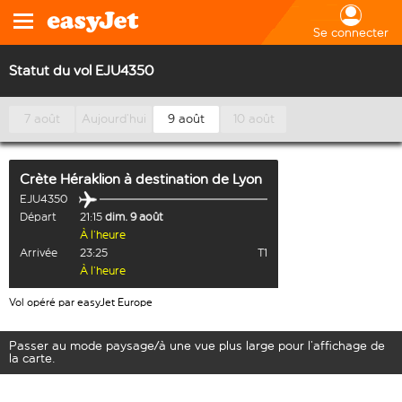
Se connecter
Statut du vol EJU4350
7 août
Aujourd’hui
9 août
10 août
Crète Héraklion
à destination de
Lyon
EJU4350
Départ
21:15
dim. 9 août
À l’heure
Arrivée
23:25
T1
À l’heure
Vol opéré par easyJet Europe
Passer au mode paysage/à une vue plus large pour l’affichage de
la carte.