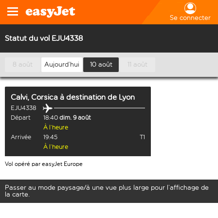
Se connecter
Statut du vol EJU4338
8 août
Aujourd’hui
10 août
11 août
Calvi, Corsica
à destination de
Lyon
EJU4338
Départ
18:40
dim. 9 août
À l’heure
Arrivée
19:45
T1
À l’heure
Vol opéré par easyJet Europe
Passer au mode paysage/à une vue plus large pour l’affichage de
la carte.