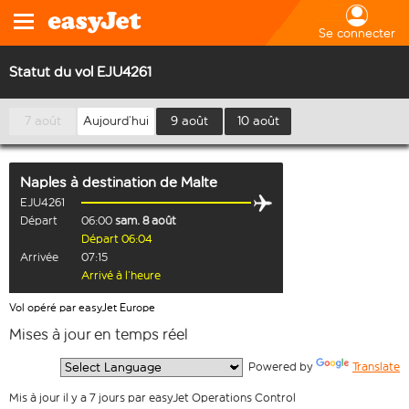
Se connecter
Statut du vol EJU4261
7 août
Aujourd’hui
9 août
10 août
Naples
à destination de
Malte
EJU4261
Départ
06:00
sam. 8 août
Départ 06:04
Arrivée
07:15
Arrivé à l’heure
Vol opéré par easyJet Europe
Mises à jour en temps réel
  Powered by 
Translate
Mis à jour il y a 7 jours par easyJet Operations Control