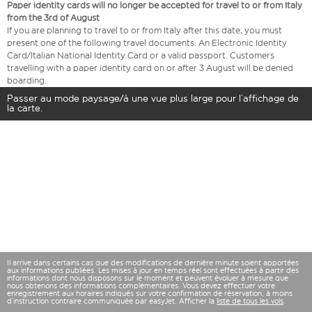
Paper identity cards will no longer be accepted for travel to or from Italy
from the 3rd of August
If you are planning to travel to or from Italy after this date, you must
present one of the following travel documents: An Electronic Identity
Card/Italian National Identity Card or a valid passport. Customers
travelling with a paper identity card on or after 3 August will be denied
boarding.
Passer au mode paysage/à une vue plus large pour l’affichage de
la carte.
Il arrive dans certains cas que des modifications de dernière minute soient apportées
aux informations publiées. Les mises à jour en temps réel sont effectuées à partir des
informations dont nous disposons sur le moment et peuvent évoluer à mesure que
nous obtenons des informations complémentaires. Vous devez effectuer votre
enregistrement aux horaires indiqués sur votre confirmation de réservation, à moins
d’instruction contraire communiquée par easyJet. Afficher la
liste de tous les vols
.