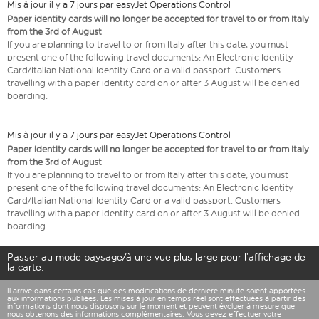
Mis à jour il y a 7 jours par easyJet Operations Control
Paper identity cards will no longer be accepted for travel to or from Italy
from the 3rd of August
If you are planning to travel to or from Italy after this date, you must
present one of the following travel documents: An Electronic Identity
Card/Italian National Identity Card or a valid passport. Customers
travelling with a paper identity card on or after 3 August will be denied
boarding.
Mis à jour il y a 7 jours par easyJet Operations Control
Paper identity cards will no longer be accepted for travel to or from Italy
from the 3rd of August
If you are planning to travel to or from Italy after this date, you must
present one of the following travel documents: An Electronic Identity
Card/Italian National Identity Card or a valid passport. Customers
travelling with a paper identity card on or after 3 August will be denied
boarding.
Passer au mode paysage/à une vue plus large pour l’affichage de
la carte.
Il arrive dans certains cas que des modifications de dernière minute soient apportées
aux informations publiées. Les mises à jour en temps réel sont effectuées à partir des
informations dont nous disposons sur le moment et peuvent évoluer à mesure que
nous obtenons des informations complémentaires. Vous devez effectuer votre