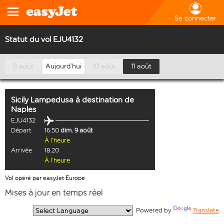
Se connecter
Statut du vol EJU4132
8 août
Aujourd’hui
10 août
11 août
Sicily Lampedusa
à destination de
Naples
EJU4132
Départ
16:50
dim. 9 août
À l’heure
Arrivée
18:20
À l’heure
Vol opéré par easyJet Europe
Mises à jour en temps réel
  Powered by 
Translate