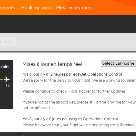
léments
Booking.com
Mes réservations
9 août
Mises à jour en temps réel
icile
Mis à jour il y a 12 heures par easyJet Operations Control
We're sorry for the delay to your flight. We are working to mini
T2
Please continue to check Flight Tracker for further updates.
If you're not at the airport yet, please still arrive on-time for 
not be affected.
Mis à jour il y a 8 jours par easyJet Operations Control
Please be aware that your flight will be departing from Terminal 