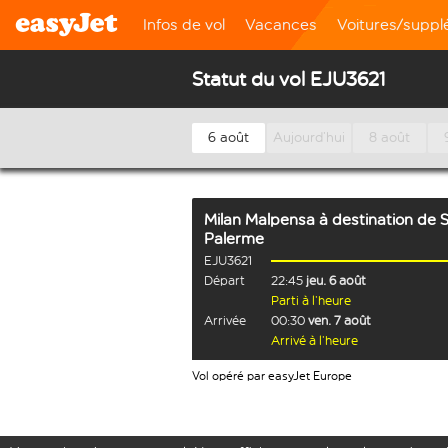
Infos de vol
Vacances
Voitures/supp
Statut du vol EJU3621
6 août
Aujourd’hui
8 août
Milan Malpensa
à destination de
S
Palerme
EJU3621
Départ
22:45
jeu. 6 août
Parti à l’heure
Arrivée
00:30
ven. 7 août
Arrivé à l’heure
Vol opéré par easyJet Europe