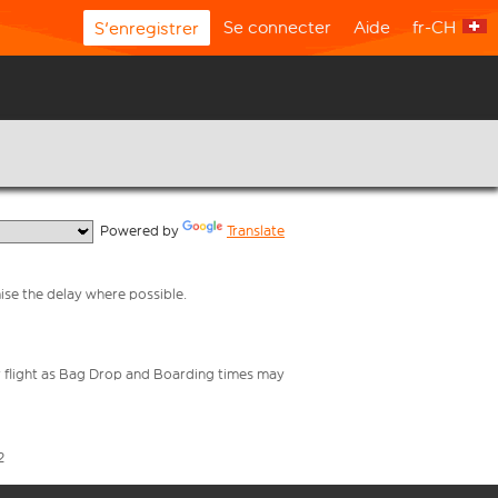
Se connecter
Aide
fr-CH
S'enregistrer
  Powered by 
Translate
mise the delay where possible.
your flight as Bag Drop and Boarding times may
2