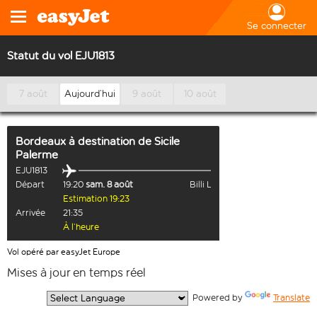
Se connecter
Statut du vol EJU1813
7 août
Aujourd’hui
9 août
10 août
Bordeaux
à destination de
Sicile
Palerme
EJU1813
Départ
19:20
sam. 8 août
Billi L
Estimation 19:23
Arrivée
21:35
À l’heure
Vol opéré par easyJet Europe
Mises à jour en temps réel
  Powered by 
Translate