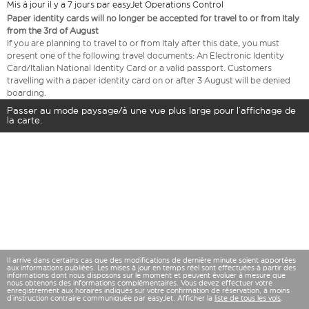
Mis à jour il y a 7 jours par easyJet Operations Control
Paper identity cards will no longer be accepted for travel to or from Italy
from the 3rd of August
If you are planning to travel to or from Italy after this date, you must
present one of the following travel documents: An Electronic Identity
Card/Italian National Identity Card or a valid passport. Customers
travelling with a paper identity card on or after 3 August will be denied
boarding.
Passer au mode paysage/à une vue plus large pour l’affichage de
la carte.
Il arrive dans certains cas que des modifications de dernière minute soient apportées
aux informations publiées. Les mises à jour en temps réel sont effectuées à partir des
informations dont nous disposons sur le moment et peuvent évoluer à mesure que
nous obtenons des informations complémentaires. Vous devez effectuer votre
enregistrement aux horaires indiqués sur votre confirmation de réservation, à moins
d’instruction contraire communiquée par easyJet. Afficher la
liste de tous les vols
.