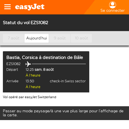
Se connecter
Statut du vol EZS1082
7 août
Aujourd’hui
9 août
10 août
Bastia, Corsica
à destination de
Bâle
EZS1082
Départ
12:25
sam. 8 août
À l’heure
Arrivée
13:50
check-in Swiss sector
À l’heure
Vol opéré par easyJet Switzerland
Passer au mode paysage/à une vue plus large pour l’affichage de
la carte.