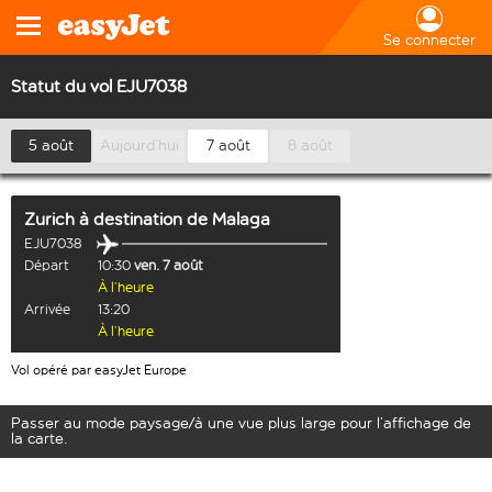
Se connecter
Statut du vol EJU7038
5 août
Aujourd’hui
7 août
8 août
Zurich
à destination de
Malaga
EJU7038
Départ
10:30
ven. 7 août
À l’heure
Arrivée
13:20
À l’heure
Vol opéré par easyJet Europe
Passer au mode paysage/à une vue plus large pour l’affichage de
la carte.